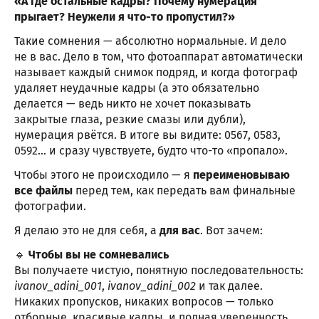
«А где остальные кадры? Почему нумерация
прыгает? Неужели я что-то пропустил?»
Такие сомнения — абсолютно нормальные. И дело
не в вас. Дело в том, что фотоаппарат автоматически
называет каждый снимок подряд, и когда фотограф
удаляет неудачные кадры (а это обязательно
делается — ведь никто не хочет показывать
закрытые глаза, резкие смазы или дубли),
нумерация рвётся. В итоге вы видите: 0567, 0583,
0592… и сразу чувствуете, будто что-то «пропало».
Чтобы этого не происходило — я
переименовываю
все файлы
перед тем, как передать вам финальные
фотографии.
Я делаю это не для себя, а
для вас
. Вот зачем:
🔹
Чтобы вы не сомневались
Вы получаете чистую, понятную последовательность:
ivanov_adini_001
,
ivanov_adini_002
и так далее.
Никаких пропусков, никаких вопросов — только
отборные, красивые кадры, и полная уверенность,