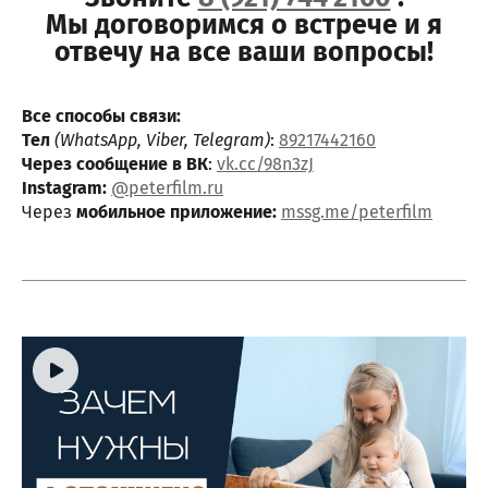
Мы договоримся о встрече и я
отвечу на все ваши вопросы!
Все способы связи:
Тел
(WhatsApp, Viber, Telegram)
:
89217442160
Через сообщение в ВК
:
vk.cc/98n3zJ
Instagram:
@peterfilm.ru
Через
мобильное приложение:
mssg.me/peterfilm