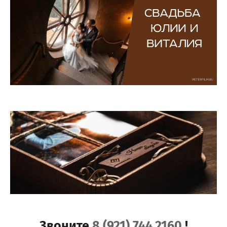
Звоните
8 (921) 744 2160
!